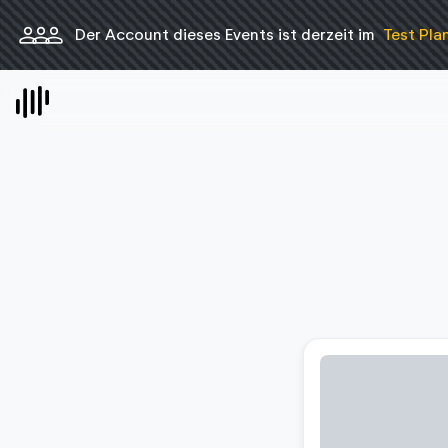
person
person
person
Der Account dieses Events ist derzeit im
Test Pla