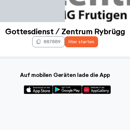
Gottesdienst / Zentrum Rybrügg
content_copy
887889
Hier starten
Auf mobilen Geräten lade die App